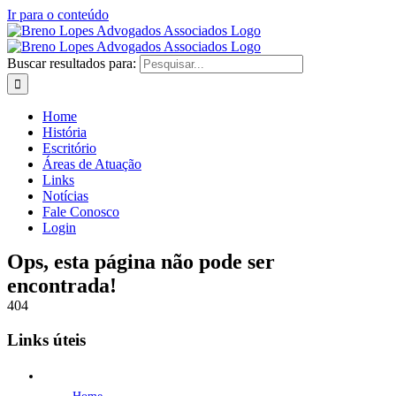
Ir para o conteúdo
Buscar resultados para:
Home
História
Escritório
Áreas de Atuação
Links
Notícias
Fale Conosco
Login
Ops, esta página não pode ser
encontrada!
404
Links úteis