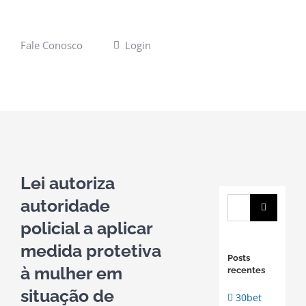
Fale Conosco
Login
View
Larger
Lei autoriza
Image
autoridade
Buscar
resultados
policial a aplicar
para:
medida protetiva
Posts
à mulher em
recentes
situação de
30bet