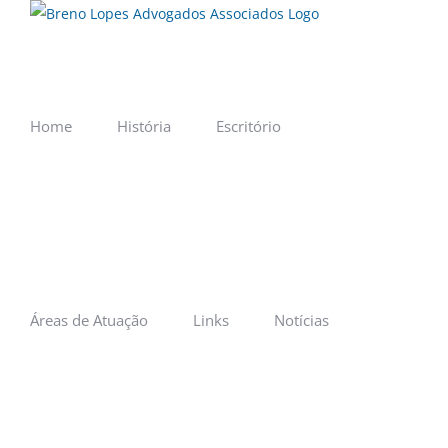
Ir
para
o
conteúdo
Home
História
Escritório
Áreas de Atuação
Links
Notícias