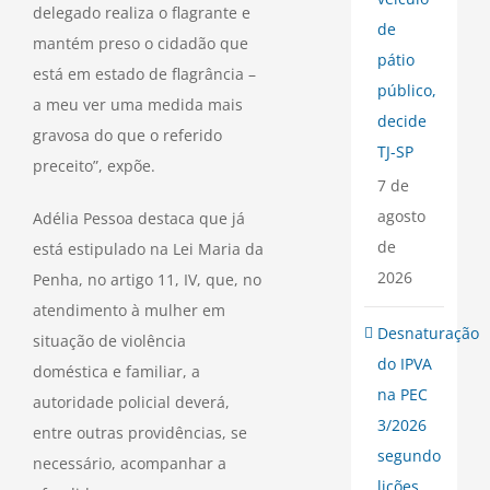
delegado realiza o flagrante e
de
mantém preso o cidadão que
pátio
está em estado de flagrância –
público,
a meu ver uma medida mais
decide
gravosa do que o referido
TJ-SP
preceito”, expõe.
7 de
agosto
Adélia Pessoa destaca que já
de
está estipulado na Lei Maria da
2026
Penha, no artigo 11, IV, que, no
atendimento à mulher em
Desnaturação
situação de violência
do IPVA
doméstica e familiar, a
na PEC
autoridade policial deverá,
3/2026
entre outras providências, se
segundo
necessário, acompanhar a
lições