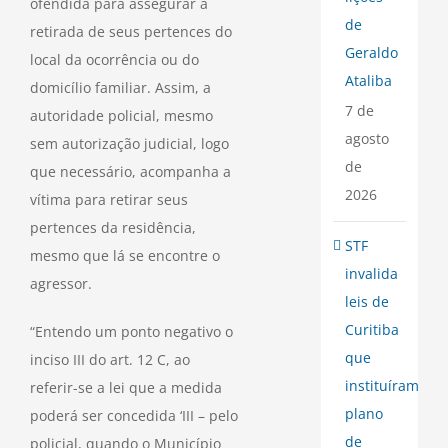
ofendida para assegurar a
de
retirada de seus pertences do
Geraldo
local da ocorrência ou do
Ataliba
domicílio familiar. Assim, a
7 de
autoridade policial, mesmo
agosto
sem autorização judicial, logo
de
que necessário, acompanha a
2026
vítima para retirar seus
pertences da residência,
STF
mesmo que lá se encontre o
invalida
agressor.
leis de
Curitiba
“Entendo um ponto negativo o
que
inciso III do art. 12 C, ao
instituíram
referir-se a lei que a medida
plano
poderá ser concedida ‘III – pelo
de
policial, quando o Município