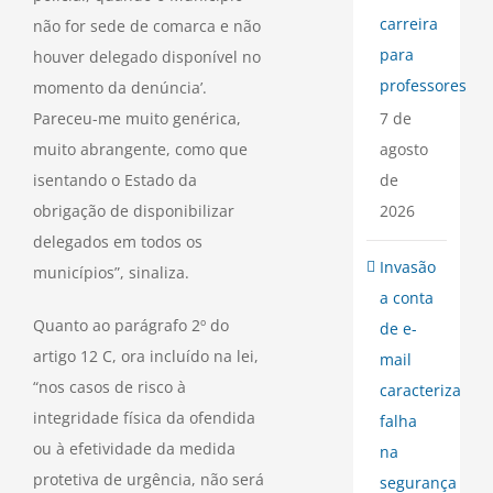
carreira
não for sede de comarca e não
para
houver delegado disponível no
professores
momento da denúncia’.
7 de
Pareceu-me muito genérica,
agosto
muito abrangente, como que
de
isentando o Estado da
2026
obrigação de disponibilizar
delegados em todos os
Invasão
municípios”, sinaliza.
a conta
Quanto ao parágrafo 2º do
de e-
artigo 12 C, ora incluído na lei,
mail
“nos casos de risco à
caracteriza
integridade física da ofendida
falha
ou à efetividade da medida
na
protetiva de urgência, não será
segurança