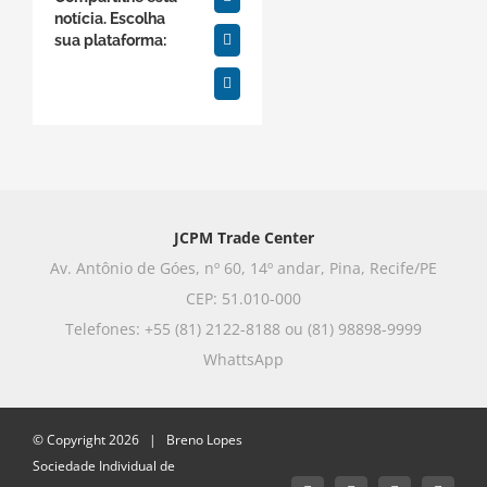
Twitter
notícia. Escolha
sua plataforma:
WhatsApp
E-
mail
JCPM Trade Center
Av. Antônio de Góes, nº 60, 14º andar, Pina, Recife/PE
CEP: 51.010-000
Telefones: +55 (81) 2122-8188 ou (81) 98898-9999
WhattsApp
© Copyright
2026 | Breno Lopes
Sociedade Individual de