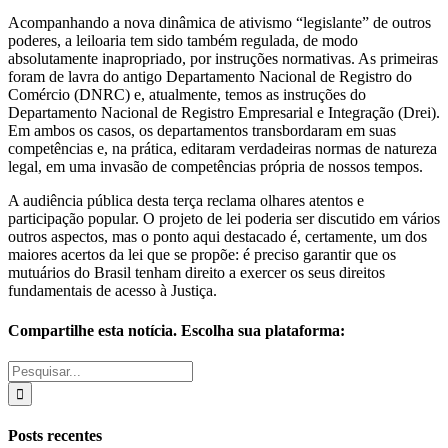
Acompanhando a nova dinâmica de ativismo “legislante” de outros
poderes, a leiloaria tem sido também regulada, de modo
absolutamente inapropriado, por instruções normativas. As primeiras
foram de lavra do antigo Departamento Nacional de Registro do
Comércio (DNRC) e, atualmente, temos as instruções do
Departamento Nacional de Registro Empresarial e Integração (Drei).
Em ambos os casos, os departamentos transbordaram em suas
competências e, na prática, editaram verdadeiras normas de natureza
legal, em uma invasão de competências própria de nossos tempos.
A audiência pública desta terça reclama olhares atentos e
participação popular. O projeto de lei poderia ser discutido em vários
outros aspectos, mas o ponto aqui destacado é, certamente, um dos
maiores acertos da lei que se propõe: é preciso garantir que os
mutuários do Brasil tenham direito a exercer os seus direitos
fundamentais de acesso à Justiça.
Compartilhe esta notícia. Escolha sua plataforma:
Facebook
Twitter
WhatsApp
E-
Buscar
mail
resultados
para:
Posts recentes