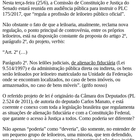
Nesta terça-feira (25/6), a Comissão de Constituição e Justiça do
Senado estará reunida em audiência pública para instruir o PLC
175/2017, que “regula a profissão de leiloeiro público oficial”.
Não obstante o fato de que a leiloaria, atualmente, reclama nova
regulação, o ponto principal de controvérsia, entre os próprios
leiloeiros, está na disposição constante da proposta do artigo 2º,
parágrafo 2º, do projeto,
verbis
:
“Art. 2º (…)
Parágrafo 2º. Nos leilões judiciais,
de alienação fiduciária
(Lei
9.514/1997) e da administração pública direta ou indireta, os bens
serão leiloados por leiloeiro matriculado na Unidade da Federação
onde se encontram localizados, no caso de bens imóveis, ou
armazenados, no caso de bens móveis”. (grifo nosso)
O referido projeto de lei é originário da Câmara dos Deputados (PL
2.524 de 2011), de autoria do deputado Carlos Manato, e está
coerente e conexo com toda a legislação brasileira que regulamenta
as situações de alienação fiduciária e com a Constituição Federal,
que garante o acesso à Justiça a todos. Como poderia ser diferente?
Não apenas “poderia” como “deveria”, tão somente, no entender de
um pequeno grupo de leiloeiros, uma minoria, que tem defendido,