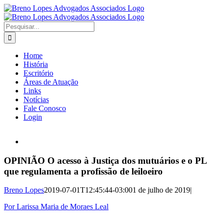
Ir
para
o
Buscar
conteúdo
resultados
para:
Home
História
Escritório
Áreas de Atuação
Links
Notícias
Fale Conosco
Login
View
Larger
Image
OPINIÃO O acesso à Justiça dos mutuários e o PL
que regulamenta a profissão de leiloeiro
Breno Lopes
2019-07-01T12:45:44-03:00
1 de julho de 2019
|
Por Larissa Maria de Moraes Leal