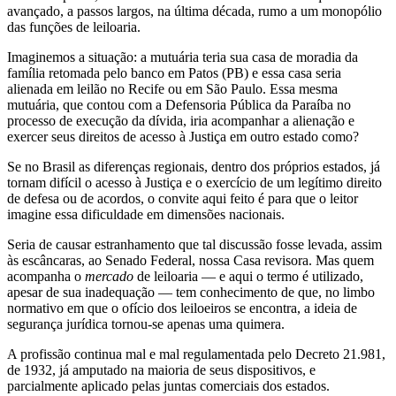
avançado, a passos largos, na última década, rumo a um monopólio
das funções de leiloaria.
Imaginemos a situação: a mutuária teria sua casa de moradia da
família retomada pelo banco em Patos (PB) e essa casa seria
alienada em leilão no Recife ou em São Paulo. Essa mesma
mutuária, que contou com a Defensoria Pública da Paraíba no
processo de execução da dívida, iria acompanhar a alienação e
exercer seus direitos de acesso à Justiça em outro estado como?
Se no Brasil as diferenças regionais, dentro dos próprios estados, já
tornam difícil o acesso à Justiça e o exercício de um legítimo direito
de defesa ou de acordos, o convite aqui feito é para que o leitor
imagine essa dificuldade em dimensões nacionais.
Seria de causar estranhamento que tal discussão fosse levada, assim
às escâncaras, ao Senado Federal, nossa Casa revisora. Mas quem
acompanha o
mercado
de leiloaria — e aqui o termo é utilizado,
apesar de sua inadequação — tem conhecimento de que, no limbo
normativo em que o ofício dos leiloeiros se encontra, a ideia de
segurança jurídica tornou-se apenas uma quimera.
A profissão continua mal e mal regulamentada pelo Decreto 21.981,
de 1932, já amputado na maioria de seus dispositivos, e
parcialmente aplicado pelas juntas comerciais dos estados.