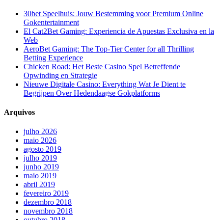
30bet Speelhuis: Jouw Bestemming voor Premium Online
Gokentertainment
El Cat2Bet Gaming: Experiencia de Apuestas Exclusiva en la
Web
AeroBet Gaming: The Top-Tier Center for all Thrilling
Betting Experience
Chicken Road: Het Beste Casino Spel Betreffende
Opwinding en Strategie
Nieuwe Digitale Casino: Everything Wat Je Dient te
Begrijpen Over Hedendaagse Gokplatforms
Arquivos
julho 2026
maio 2026
agosto 2019
julho 2019
junho 2019
maio 2019
abril 2019
fevereiro 2019
dezembro 2018
novembro 2018
outubro 2018