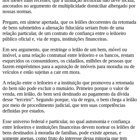
nos meses mais recentes, que a limitação territorial não deve incidir,
ancorados no argumento de multiplicidade domiciliar albergado por
nossas normas.
Pregam, em síntese apertada, que os leilões decorrentes da retomada
de bens submetidos a alienação fiduciária seriam fruto de uma
relação particular, de um contrato de confiança entre o leiloeiro
público oficial e, via de regra, instituições financeiras.
Em seu argumento, que restringe o leilão de um bem, móvel ou
imóvel, a uma relação contratual entre leiloeiro e os bancos, restam
esquecidos os consumidores, os cidadãos, milhões de pessoas que
fazem empréstimos para a aquisição de imóveis para moradia ou de
veículos e estão sujeitas a cair em mora.
A relação entre o leiloeiro e a instituição que promoveu a retomada
do bem não pode excluir o mutuário. Primeiro porque o valor de
venda, em leilão, do bem será destinado ao pagamento da dívida
desse “terceiro”. Segundo porque, via de regra, o bem chega a leilão
por meio de procedimento judicial, que tem suas competências
definidas por estados.
Esse universo federal e particular, no qual autonomia e confiança
entre leiloeiros e instituições financeiras devem nortear os leilões de
bens destinados à moradia de famílias, pode existir apenas, e
somente apenas, como fruto do interesse dessa minoria que tem