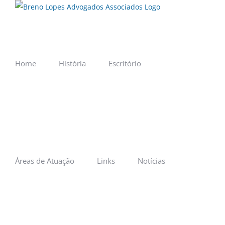
Ir
para
o
conteúdo
Home
História
Escritório
Áreas de Atuação
Links
Notícias