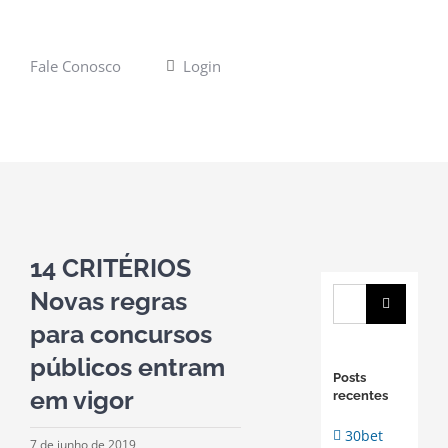
Fale Conosco
Login
View
Larger
14 CRITÉRIOS
Image
Novas regras
Buscar
resultados
para concursos
para:
públicos entram
Posts
em vigor
recentes
30bet
7 de junho de 2019