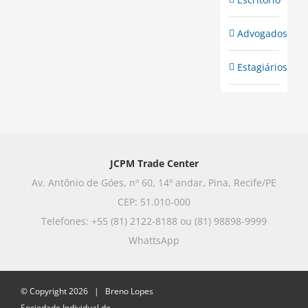
Advogados
Estagiários
JCPM Trade Center
Av. Antônio de Góes, nº 60, 14º andar, Pina, Recife/PE
CEP: 51.010-000
Telefones: +55 (81) 2122-8188 ou (81) 98898-9999
WhattsApp
© Copyright
2026 | Breno Lopes
Sociedade Individual de