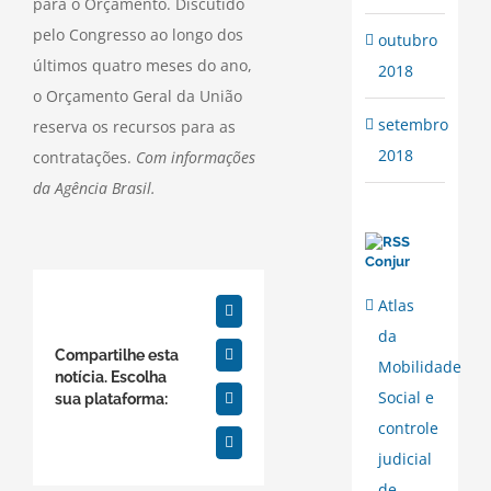
para o Orçamento. Discutido
pelo Congresso ao longo dos
outubro
últimos quatro meses do ano,
2018
o Orçamento Geral da União
setembro
reserva os recursos para as
2018
contratações.
Com informações
da Agência Brasil.
Conjur
Atlas
Facebook
da
Compartilhe esta
Twitter
Mobilidade
notícia. Escolha
Social e
sua plataforma:
WhatsApp
controle
E-
judicial
mail
de