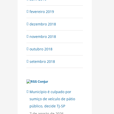
fevereiro 2019
dezembro 2018
novembro 2018
outubro 2018
setembro 2018
Conjur
Município é culpado por
sumiço de veículo de pátio
público, decide TJ-SP
7 de agosto de 2026