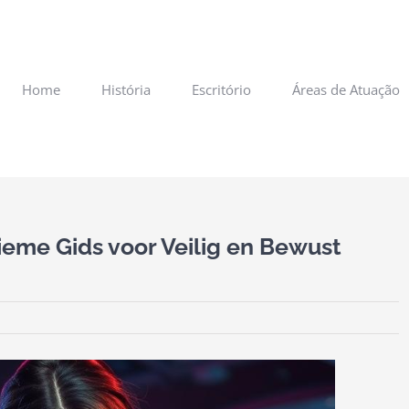
Home
História
Escritório
Áreas de Atuação
tieme Gids voor Veilig en Bewust