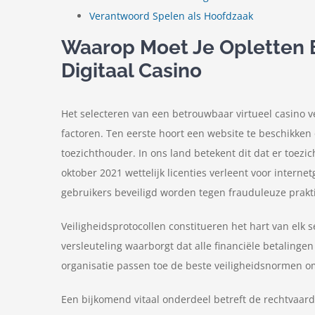
Verantwoord Spelen als Hoofdzaak
Waarop Moet Je Opletten B
Digitaal Casino
Het selecteren van een betrouwbaar virtueel casino v
factoren. Ten eerste hoort een website te beschikke
toezichthouder. In ons land betekent dit dat er toezi
oktober 2021 wettelijk licenties verleent voor intern
gebruikers beveiligd worden tegen frauduleuze prakti
Veiligheidsprotocollen constitueren het hart van elk 
versleuteling waarborgt dat alle financiële betalinge
organisatie passen toe de beste veiligheidsnormen o
Een bijkomend vitaal onderdeel betreft de rechtvaard