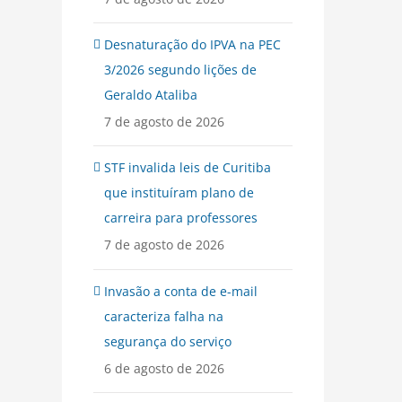
Desnaturação do IPVA na PEC
3/2026 segundo lições de
Geraldo Ataliba
7 de agosto de 2026
STF invalida leis de Curitiba
que instituíram plano de
carreira para professores
7 de agosto de 2026
Invasão a conta de e-mail
caracteriza falha na
segurança do serviço
6 de agosto de 2026