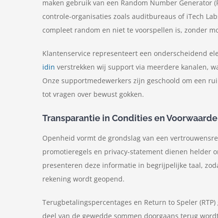
maken gebruik van een Random Number Generator (RNG
controle-organisaties zoals auditbureaus of iTech Lab
compleet random en niet te voorspellen is, zonder mog
Klantenservice representeert een onderscheidend ele
idin
verstrekken wij support via meerdere kanalen, waa
Onze supportmedewerkers zijn geschoold om een ruim
tot vragen over bewust gokken.
Transparantie in Condities en Voorwaard
Openheid vormt de grondslag van een vertrouwensrela
promotieregels en privacy-statement dienen helder o
presenteren deze informatie in begrijpelijke taal, zoda
rekening wordt geopend.
Terugbetalingspercentages en Return to Speler (RTP) 
deel van de gewedde sommen doorgaans terug wordt u