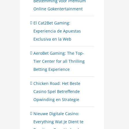
Bestemming voor Premium
Online Gokentertainment
El Cat2Bet Gaming:
Experiencia de Apuestas
Exclusiva en la Web
AeroBet Gaming: The Top-
Tier Center for all Thrilling
Betting Experience
Chicken Road: Het Beste
Casino Spel Betreffende
Opwinding en Strategie
Nieuwe Digitale Casino:
Everything Wat Je Dient te