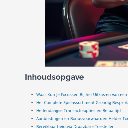
Inhoudsopgave
Waar Kun Je Focussen Bij het Uitkiezen van een
Het Complete Spelassortiment Grondig Bespro
Hedendaagse Transactieopties en Betaaltijd
Aanbiedingen en Bonusvoorwaarden Helder Toe
Bereikbaarheid via Draagbare Toestellen