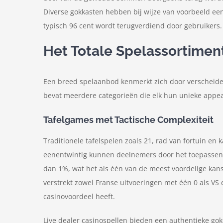
Diverse gokkasten hebben bij wijze van voorbeeld een
typisch 96 cent wordt terugverdiend door gebruikers.
Het Totale Spelassortimen
Een breed spelaanbod kenmerkt zich door verscheid
bevat meerdere categorieën die elk hun unieke appe
Tafelgames met Tactische Complexiteit
Traditionele tafelspelen zoals 21, rad van fortuin en 
eenentwintig kunnen deelnemers door het toepassen 
dan 1%, wat het als één van de meest voordelige kans
verstrekt zowel Franse uitvoeringen met één 0 als VS 
casinovoordeel heeft.
Live dealer casinospellen bieden een authentieke go