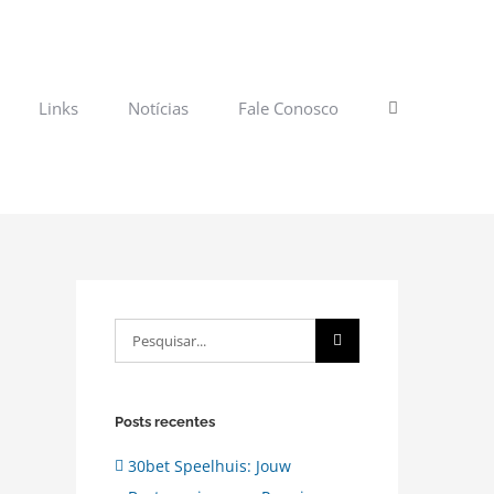
Links
Notícias
Fale Conosco
Buscar
resultados
para:
Posts recentes
30bet Speelhuis: Jouw