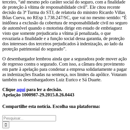
terceiro, “até mesmo pelo caráter social do seguro, com a finalidade
de proteção à vítima de responsabilidade civil”. Ele citou recente
decisão da 3ª Turma do STJ, de relatoria do ministro Ricardo Villas
Bôas Cueva, no REsp 1.738.247/SC, que vai no mesmo sentido: “É
inidônea a exclusão da cobertura de responsabilidade civil no seguro
de automóvel quando o motorista dirige em estado de embriaguez
visto que somente prejudicaria a vítima já penalizada, o que
esvaziaria a finalidade e a função social dessa garantia, de proteção
dos interesses dos terceiros prejudicados à indenização, ao lado da
proteção patrimonial do segurado”.
O desembargador lembrou ainda que a seguradora pode mover ação
de regresso contra o segurado. Com isso, a câmara deu provimento
em parte à apelação para condenar a empresa solidariamente a pagar
as indenizações fixadas na sentença, nos limites da apólice. Votaram
também os desembargadores Luiz Eurico e Sá Duarte.
Clique
aqui
para ler a decisão.
Apelação 1000987-29.2015.8.26.0443
Compartilhe esta notícia. Escolha sua plataforma:
Facebook
Twitter
WhatsApp
E-
Buscar
mail
resultados
para: