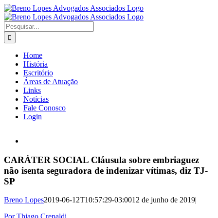
Ir
para
o
Buscar
conteúdo
resultados
para:
Home
História
Escritório
Áreas de Atuação
Links
Notícias
Fale Conosco
Login
View
Larger
Image
CARÁTER SOCIAL Cláusula sobre embriaguez
não isenta seguradora de indenizar vítimas, diz TJ-
SP
Breno Lopes
2019-06-12T10:57:29-03:00
12 de junho de 2019
|
Por Thiago Crepaldi