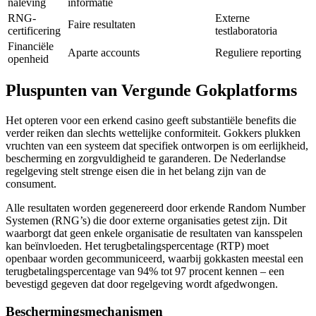
naleving
informatie
RNG-
Externe
Faire resultaten
certificering
testlaboratoria
Financiële
Aparte accounts
Reguliere reporting
openheid
Pluspunten van Vergunde Gokplatforms
Het opteren voor een erkend casino geeft substantiële benefits die
verder reiken dan slechts wettelijke conformiteit. Gokkers plukken
vruchten van een systeem dat specifiek ontworpen is om eerlijkheid,
bescherming en zorgvuldigheid te garanderen. De Nederlandse
regelgeving stelt strenge eisen die in het belang zijn van de
consument.
Alle resultaten worden gegenereerd door erkende Random Number
Systemen (RNG’s) die door externe organisaties getest zijn. Dit
waarborgt dat geen enkele organisatie de resultaten van kansspelen
kan beïnvloeden. Het terugbetalingspercentage (RTP) moet
openbaar worden gecommuniceerd, waarbij gokkasten meestal een
terugbetalingspercentage van 94% tot 97 procent kennen – een
bevestigd gegeven dat door regelgeving wordt afgedwongen.
Beschermingsmechanismen