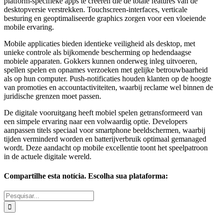
platform-specifieke apps te creëren die de totale features van de
desktopversie verstrekken. Touchscreen-interfaces, verticale
besturing en geoptimaliseerde graphics zorgen voor een vloeiende
mobile ervaring.
Mobile applicaties bieden identieke veiligheid als desktop, met
unieke controle als bijkomende bescherming op hedendaagse
mobiele apparaten. Gokkers kunnen onderweg inleg uitvoeren,
spellen spelen en opnames verzoeken met gelijke betrouwbaarheid
als op hun computer. Push-notificaties houden klanten op de hoogte
van promoties en accountactiviteiten, waarbij reclame wel binnen de
juridische grenzen moet passen.
De digitale vooruitgang heeft mobiel spelen getransformeerd van
een simpele ervaring naar een volwaardig optie. Developers
aanpassen titels speciaal voor smartphone beeldschermen, waarbij
tijden verminderd worden en batterijverbruik optimaal gemanaged
wordt. Deze aandacht op mobile excellentie toont het speelpatroon
in de actuele digitale wereld.
Compartilhe esta notícia. Escolha sua plataforma:
Facebook
Twitter
WhatsApp
E-
Buscar
mail
resultados
para: