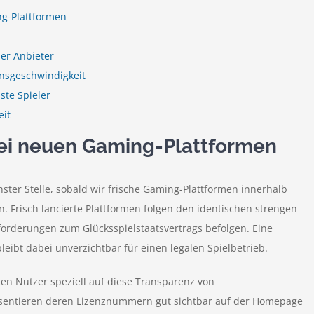
ng-Plattformen
uer Anbieter
nsgeschwindigkeit
ste Spieler
eit
bei neuen Gaming-Plattformen
chster Stelle, sobald wir frische Gaming-Plattformen innerhalb
 Frisch lancierte Plattformen folgen den identischen strengen
orderungen zum Glücksspielstaatsvertrags befolgen. Eine
eibt dabei unverzichtbar für einen legalen Spielbetrieb.
ten Nutzer speziell auf diese Transparenz von
äsentieren deren Lizenznummern gut sichtbar auf der Homepage