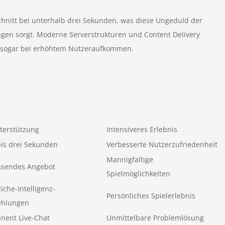
hnitt bei unterhalb drei Sekunden, was diese Ungeduld der
ügen sorgt. Moderne Serverstrukturen und Content Delivery
n sogar bei erhöhtem Nutzeraufkommen.
terstützung
Intensiveres Erlebnis
bis drei Sekunden
Verbesserte Nutzerzufriedenheit
Mannigfaltige
sendes Angebot
Spielmöglichkeiten
iche-Intelligenz-
Persönliches Spielerlebnis
ehlungen
nent Live-Chat
Unmittelbare Problemlösung