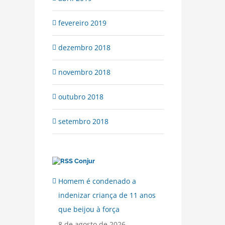
fevereiro 2019
dezembro 2018
novembro 2018
outubro 2018
setembro 2018
Conjur
Homem é condenado a
indenizar criança de 11 anos
que beijou à força
8 de agosto de 2026