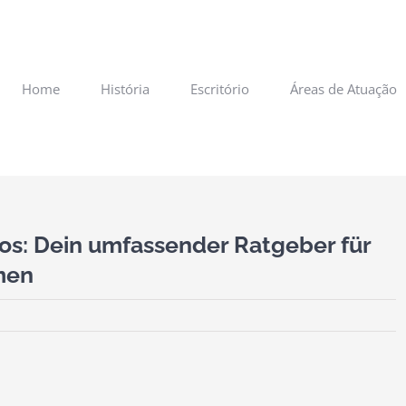
Home
História
Escritório
Áreas de Atuação
os: Dein umfassender Ratgeber für
men