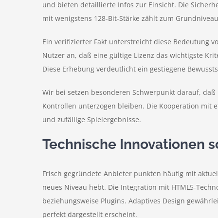
und bieten detaillierte Infos zur Einsicht. Die Sicherh
mit wenigstens 128-Bit-Stärke zählt zum Grundnivea
Ein verifizierter Fakt unterstreicht diese Bedeutung
Nutzer an, daß eine gültige Lizenz das wichtigste Kri
Diese Erhebung verdeutlicht ein gestiegene Bewussts
Wir bei setzen besonderen Schwerpunkt darauf, daß 
Kontrollen unterzogen bleiben. Die Kooperation mit e
und zufällige Spielergebnisse.
Technische Innovationen s
Frisch gegründete Anbieter punkten häufig mit aktuel
neues Niveau hebt. Die Integration mit HTML5-Techno
beziehungsweise Plugins. Adaptives Design gewährlei
perfekt dargestellt erscheint.