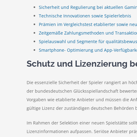
Sicherheit und Regulierung bei aktuellen Gami
Technische Innovationen sowie Spielerlebnis
Prämien im Vergleichstest etablierter sowie ne
Zeitgemäße Zahlungsmethoden und Transaktio
Spielauswahl und Segmente für qualitätsbewus
Smartphone- Optimierung und App-Verfügbark
Schutz und Lizenzierung 
Die essenzielle Sicherheit der Spieler rangiert an hö
der bundesdeutschen Glücksspiellandschaft bewerten.
Vorgaben wie etablierte Anbieter und müssen die Anf
gültige Lizenz der zuständigen deutschen Behörden bl
Im Rahmen der Selektion einer neuen Spielstätte soll
Lizenzinformationen aufpassen. Seriöse Anbieter pr