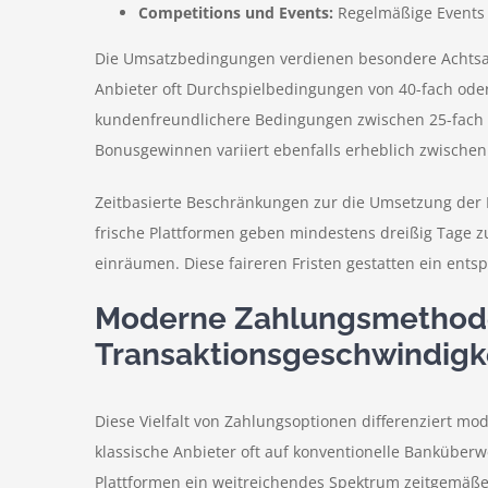
Competitions und Events:
Regelmäßige Events 
Die Umsatzbedingungen verdienen besondere Achtsa
Anbieter oft Durchspielbedingungen von 40-fach oder
kundenfreundlichere Bedingungen zwischen 25-fach s
Bonusgewinnen variiert ebenfalls erheblich zwischen
Zeitbasierte Beschränkungen zur die Umsetzung der B
frische Plattformen geben mindestens dreißig Tage z
einräumen. Diese faireren Fristen gestatten ein entsp
Moderne Zahlungsmethod
Transaktionsgeschwindigk
Diese Vielfalt von Zahlungsoptionen differenziert mo
klassische Anbieter oft auf konventionelle Banküber
Plattformen ein weitreichendes Spektrum zeitgemäß