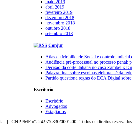
maio 2019
abril 2019
fevereiro 2019
dezembro 2018
novembro 2018
outubro 2018
setembro 2018
Conjur
Atlas da Mobilidade Social e controle judicial
Audiência pré-processual no processo penal: p
Decisão da corte italiana no caso Zambelli: Dir
Palavra final sobre escolhas eleitorais é da f
Partido questiona regras do ECA Digital sobre 
Escritorio
Escritório
Advogados
Estagiários
a | CNPJ/MF n°. 24.975.830/0001-00 | Todos os direitos reservados