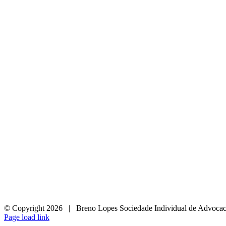
© Copyright
2026 | Breno Lopes Sociedade Individual de Advocaci
Facebook
LinkedIn
Instagram
Twitter
Page load link
Ir