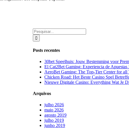
Buscar
resultados
para:
Posts recentes
30bet Speelhuis: Jouw Bestemming voor Prem
El Cat2Bet Gaming: Experiencia de Apuestas 
AeroBet Gaming: The Top-Tier Center for all 
Chicken Road: Het Beste Casino Spel Betreff
Nieuwe Digitale Casino: Everything Wat Je D
Arquivos
julho 2026
maio 2026
agosto 2019
julho 2019
junho 2019