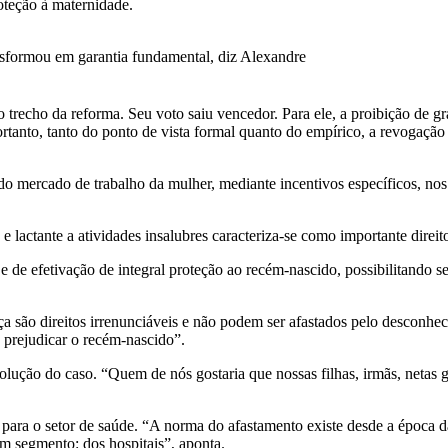
roteção à maternidade.
ansformou em garantia fundamental, diz Alexandre
 o trecho da reforma. Seu voto saiu vencedor. Para ele, a proibição de g
tanto, tanto do ponto de vista formal quanto do empírico, a revogação 
do mercado de trabalho da mulher, mediante incentivos específicos, nos 
e lactante a atividades insalubres caracteriza-se como importante direit
 e de efetivação de integral proteção ao recém-nascido, possibilitando
nça são direitos irrenunciáveis e não podem ser afastados pelo desconhe
e prejudicar o recém-nascido”.
solução do caso. “Quem de nós gostaria que nossas filhas, irmãs, netas 
para o setor de saúde. “A norma do afastamento existe desde a época d
um segmento: dos hospitais”, aponta.