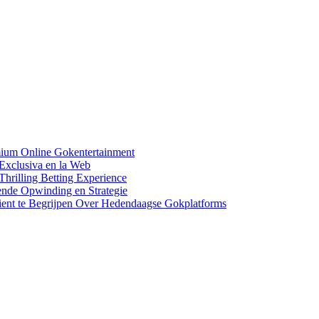
ium Online Gokentertainment
Exclusiva en la Web
Thrilling Betting Experience
ende Opwinding en Strategie
ient te Begrijpen Over Hedendaagse Gokplatforms