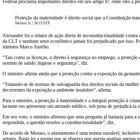
Federal proclama importantes direitos em seu artigo 6º, entre eles a p
Proteção da maternidade é direito social que a Constituição tr
Nelson Jr. / SCO STF
Alexandre foi o relator de ação direta de inconstitucionalidade contra
da CLT e nenhum setor econômico jamais foi prejudicado por isso. Por
ministro Marco Aurélio.
“Tais como as licenças, o direito à segurança no emprego, a proteção 
normas de saúde, higiene e segurança”, diz.
O ministro afirma ainda que a proteção contra a exposição da gestante 
“Tratando-se de normas de salvaguarda dos direitos sociais da mulher
decorrentes da exposição a ambiente insalubre”, afirma.
Para o ministro, a proteção à maternidade e a integral proteção à cria
lactante em apresentar um atestado médico, sob pena de prejudicá-la 
Em seu voto, o ministro afirmou que uma pergunta já bastaria para a 
respondida, a questão resolve a constitucionalidade”, diz.
De acordo de Moraes, o afastamento é uma norma razoável, inclusive 
setores. Basta ler a norma que se observa que queria analisar apenas 