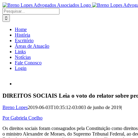
Ir
para
Buscar
o
resultados
conteúdo
para:
Home
História
Escritório
Áreas de Atuação
Links
Notícias
Fale Conosco
Login
View
Larger
Image
DIREITOS SOCIAIS Leia o voto do relator sobre proi
Breno Lopes
2019-06-03T10:35:12-03:00
3 de junho de 2019
|
Por Gabriela Coelho
Os direitos sociais foram consagrados pela Constituição como direitos
o ministro Alexandre de Moraes, do Supremo Tribunal Federal, ao decla