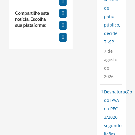
Facebook
de
Compartilhe esta
Twitter
pátio
notícia. Escolha
público,
sua plataforma:
WhatsApp
decide
E-
TJ-SP
mail
7 de
agosto
de
2026
Desnaturação
do IPVA
na PEC
3/2026
segundo
lições