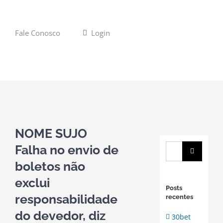
Fale Conosco
Login
View
Larger
NOME SUJO
Image
Falha no envio de
Buscar
resultados
boletos não
para:
exclui
Posts
responsabilidade
recentes
do devedor, diz
30bet