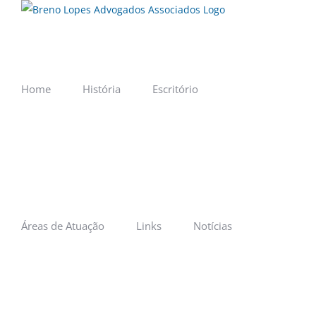
Ir
para
o
conteúdo
Home
História
Escritório
Áreas de Atuação
Links
Notícias