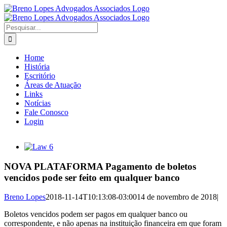
Ir
para
o
Buscar
conteúdo
resultados
para:
Home
História
Escritório
Áreas de Atuação
Links
Notícias
Fale Conosco
Login
View
Larger
Image
NOVA PLATAFORMA Pagamento de boletos
vencidos pode ser feito em qualquer banco
Breno Lopes
2018-11-14T10:13:08-03:00
14 de novembro de 2018
|
Boletos vencidos podem ser pagos em qualquer banco ou
correspondente, e não apenas na instituição financeira em que foram