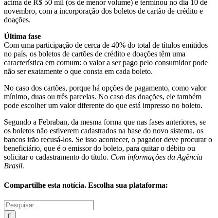
acima de R$ 50 mil (os de menor volume) e terminou no dia 10 de
novembro, com a incorporação dos boletos de cartão de crédito e
doações.
Última fase
Com uma participação de cerca de 40% do total de títulos emitidos
no país, os boletos de cartões de crédito e doações têm uma
característica em comum: o valor a ser pago pelo consumidor pode
não ser exatamente o que consta em cada boleto.
No caso dos cartões, porque há opções de pagamento, como valor
mínimo, duas ou três parcelas. No caso das doações, ele também
pode escolher um valor diferente do que está impresso no boleto.
Segundo a Febraban, da mesma forma que nas fases anteriores, se
os boletos não estiverem cadastrados na base do novo sistema, os
bancos irão recusá-los. Se isso acontecer, o pagador deve procurar o
beneficiário, que é o emissor do boleto, para quitar o débito ou
solicitar o cadastramento do título.
Com informações da Agência
Brasil.
Compartilhe esta notícia. Escolha sua plataforma:
Facebook
Twitter
WhatsApp
E-
Buscar
mail
resultados