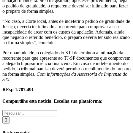
situação financeira. Se o magistrado, após esse procedimento, negar
o pedido de gratuidade, o requerente deverá ser intimado para fazer
o preparo de forma simples.
“No caso, a Corte local, antes de indeferir o pedido de gratuidade de
Justiça, deveria ter intimado a recorrente para comprovar a sua
incapacidade de arcar com os custos da apelação. Ademais, ainda
que negado o referido benefício, o preparo deveria ter sido realizado
na forma simples”, concluiu.
Por unanimidade, o colegiado do STJ determinou a intimação da
recorrente para que apresente ao TJ-SP documentos que comprovem
a alegada hipossuficiência financeira. Em caso de indeferimento do
pedido, o tribunal paulista deverá permitir o recolhimento do preparo
na forma simples.
Com informações da Assessoria de Imprensa do
STJ.
REsp 1.787.491
Compartilhe esta notícia. Escolha sua plataforma:
Facebook
Twitter
WhatsApp
E-
Buscar
mail
resultados
para:
Posts recentes