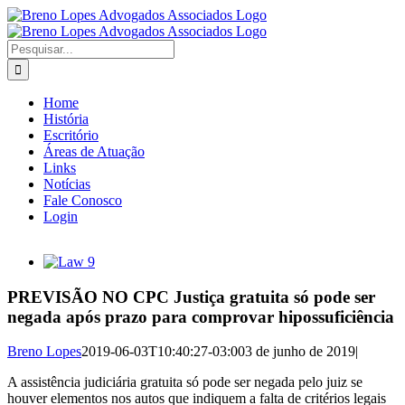
Ir
para
o
Buscar
conteúdo
resultados
para:
Home
História
Escritório
Áreas de Atuação
Links
Notícias
Fale Conosco
Login
View
Larger
Image
PREVISÃO NO CPC Justiça gratuita só pode ser
negada após prazo para comprovar hipossuficiência
Breno Lopes
2019-06-03T10:40:27-03:00
3 de junho de 2019
|
A assistência judiciária gratuita só pode ser negada pelo juiz se
houver elementos nos autos que indiquem a falta de critérios legais