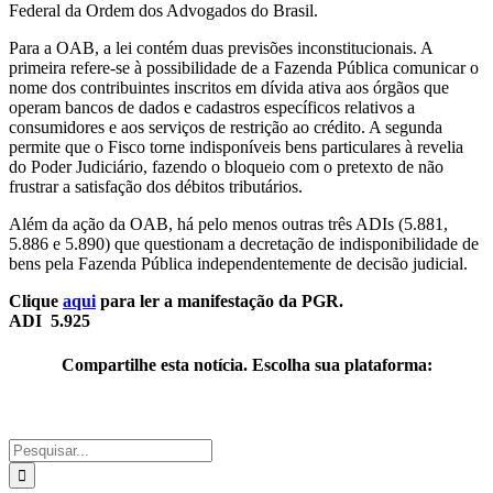
Federal da Ordem dos Advogados do Brasil.
Para a OAB, a lei contém duas previsões inconstitucionais. A
primeira refere-se à possibilidade de a Fazenda Pública comunicar o
nome dos contribuintes inscritos em dívida ativa aos órgãos que
operam bancos de dados e cadastros específicos relativos a
consumidores e aos serviços de restrição ao crédito. A segunda
permite que o Fisco torne indisponíveis bens particulares à revelia
do Poder Judiciário, fazendo o bloqueio com o pretexto de não
frustrar a satisfação dos débitos tributários.
Além da ação da OAB, há pelo menos outras três ADIs (5.881,
5.886 e 5.890) que questionam a decretação de indisponibilidade de
bens pela Fazenda Pública independentemente de decisão judicial.
Clique
aqui
para ler a manifestação da PGR.
ADI 5.925
Compartilhe esta notícia. Escolha sua plataforma:
Facebook
Twitter
WhatsApp
E-
mail
Buscar
resultados
para: