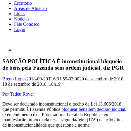
Escritório
Áreas de Atuação
Links
Notícias
Fale Conosco
Login
View
Larger
Image
SANÇÃO POLÍTICA É inconstitucional bloqueio
de bens pela Fazenda sem ordem judicial, diz PGR
Breno Lopes
2018-09-20T16:01:59-03:00
20 de setembro de 2018
|
18 de setembro de 2018, 18h19
Por Tadeu Rover
Deve ser declarado inconstitucional o trecho da Lei 13.606/2018
que permitiu à Fazenda Pública
bloquear bens sem decisão judicial
.
O entendimento é da Procuradoria-Geral da República em
manifestação protocolada nesta segunda-feira (17/9) na ação direta
de inconstitucionalidade que questiona a norma.