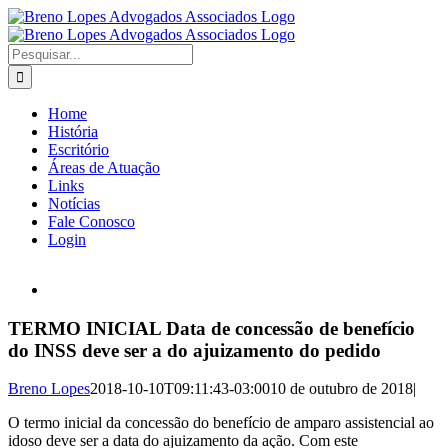
Ir
para
o
Buscar
conteúdo
resultados
para:
Home
História
Escritório
Áreas de Atuação
Links
Notícias
Fale Conosco
Login
View
Larger
Image
TERMO INICIAL Data de concessão de benefício
do INSS deve ser a do ajuizamento do pedido
Breno Lopes
2018-10-10T09:11:43-03:00
10 de outubro de 2018
|
O termo inicial da concessão do benefício de amparo assistencial ao
idoso deve ser a data do ajuizamento da ação. Com este