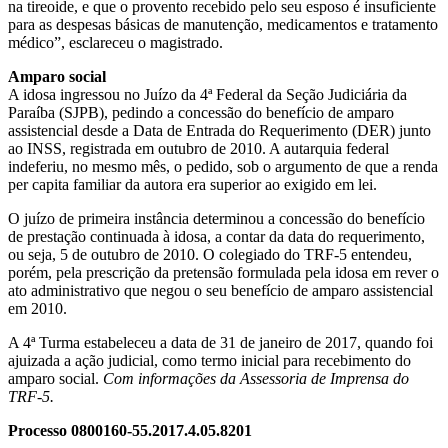
na tireoide, e que o provento recebido pelo seu esposo é insuficiente
para as despesas básicas de manutenção, medicamentos e tratamento
médico”, esclareceu o magistrado.
Amparo social
A idosa ingressou no Juízo da 4ª Federal da Seção Judiciária da
Paraíba (SJPB), pedindo a concessão do benefício de amparo
assistencial desde a Data de Entrada do Requerimento (DER) junto
ao INSS, registrada em outubro de 2010. A autarquia federal
indeferiu, no mesmo mês, o pedido, sob o argumento de que a renda
per capita familiar da autora era superior ao exigido em lei.
O juízo de primeira instância determinou a concessão do benefício
de prestação continuada à idosa, a contar da data do requerimento,
ou seja, 5 de outubro de 2010. O colegiado do TRF-5 entendeu,
porém, pela prescrição da pretensão formulada pela idosa em rever o
ato administrativo que negou o seu benefício de amparo assistencial
em 2010.
A 4ª Turma estabeleceu a data de 31 de janeiro de 2017, quando foi
ajuizada a ação judicial, como termo inicial para recebimento do
amparo social.
Com informações da Assessoria de Imprensa do
TRF-5.
Processo 0800160-55.2017.4.05.8201