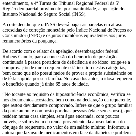
entendimento, a 4ª Turma do Tribunal Regional Federal da 5ª
Região deu parcial provimento, por unanimidade, a apelação do
Instituto Nacional do Seguro Social (INSS).
A corte decidiu que o INSS deverá pagar as parcelas em atraso
acrescidas de correção monetária pelo Índice Nacional de Preços ao
Consumidor (INPC) e os juros moratórios equivalentes aos juros
remuneratórios da poupança.
De acordo com o relator da apelação, desembargador federal
Rubens Canuto, para a concessão do benefício de prestação
continuada à pessoa portadora de deficiência e ao idoso, exige-se a
comprovação de que o requerente está inserido nestas categorias,
bem como que não possui meios de prover a própria subsistência ou
de tê-la suprida por sua família. No caso dos autos, a idosa requereu
o benefício quando já tinha 65 anos de idade.
“No tocante ao requisito da hipossuficiência econômica, verifica-se
nos documentos acostados, bem como na declaração da requerente,
que restou devidamente comprovado. Infere-se que o grupo familiar
da parte autora é composto por duas pessoas (ela e seu esposo), que
residem numa casa simples, sem água encanada, com poucos
móveis, e sobrevivem da renda proveniente da aposentadoria do
cônjuge da requerente, no valor de um salário mínimo. Informou a
autora que faz uso de medicamentos em face da diabetes e problema