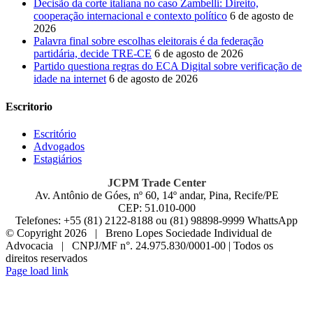
Decisão da corte italiana no caso Zambelli: Direito,
cooperação internacional e contexto político
6 de agosto de
2026
Palavra final sobre escolhas eleitorais é da federação
partidária, decide TRE-CE
6 de agosto de 2026
Partido questiona regras do ECA Digital sobre verificação de
idade na internet
6 de agosto de 2026
Escritorio
Escritório
Advogados
Estagiários
JCPM Trade Center
Av. Antônio de Góes, nº 60, 14º andar, Pina, Recife/PE
CEP: 51.010-000
Telefones: +55 (81) 2122-8188 ou (81) 98898-9999 WhattsApp
© Copyright
2026 | Breno Lopes Sociedade Individual de
Advocacia | CNPJ/MF n°. 24.975.830/0001-00 | Todos os
direitos reservados
Facebook
LinkedIn
Instagram
Twitter
Page load link
Ir
ao
Topo