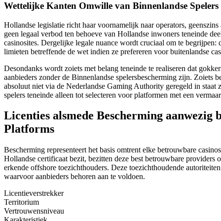
Wettelijke Kanten Omwille van Binnenlandse Spelers
Hollandse legislatie richt haar voornamelijk naar operators, geenszins
geen legaal verbod ten behoeve van Hollandse inwoners teneinde deel
casinosites. Dergelijke legale nuance wordt cruciaal om te begrijpen:
limieten betreffende de wet indien ze prefereren voor buitenlandse cas
Desondanks wordt zoiets met belang teneinde te realiseren dat gokker
aanbieders zonder de Binnenlandse spelersbescherming zijn. Zoiets bet
absoluut niet via de Nederlandse Gaming Authority geregeld in staat
spelers teneinde alleen tot selecteren voor platformen met een vermaar
Licenties alsmede Bescherming aanwezig b
Platforms
Bescherming representeert het basis omtrent elke betrouwbare casino
Hollandse certificaat bezit, bezitten deze best betrouwbare providers 
erkende offshore toezichthouders. Deze toezichthoudende autoriteiten
waarvoor aanbieders behoren aan te voldoen.
Licentieverstrekker
Territorium
Vertrouwensniveau
Karakteristiek