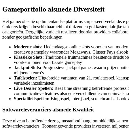
Gameportfolio alsmede Diversiteit
Het gamecollectie op buitenlandse platforms surpasseert veelal deze po
Gokkers krijgen beschikbaarheid tot duizenden gokkasten, talrijke tafe
categorieën. Dergelijke variëteit resulteert doordat providers collabor
zonder geografische beperkingen.
Moderne slots:
Hedendaagse online slots voorzien van modern
creatieve gameplay waaronder Megaways, Cluster Pays alsook 
Klassieke Slots:
Traditionele fruitmachines bezittende driedubb
voorkeur tonen voor basale gameplay
Jackpot Slots:
Progressieve jackpot games waarin prijzenpott
miljoenen euro’s
Tafelspelen:
Uitgebreide varianten van 21, roulettespel, kaarts
variabele inzetlimieten
Live Dealer Spellen:
Real-time streaming betreffende professi
communicatieve features alsmede verschillende camerainvalsh
Specialiteitspeilen:
Bingospel, loterijspel, scratchcards alsook v
Softwareleveranciers alsmede Kwaliteit
Deze niveau betreffende deze gameaanbod hangt onmiddellijk samen 
softwareleveranciers. Toonaangevende providers investeren miljoenen