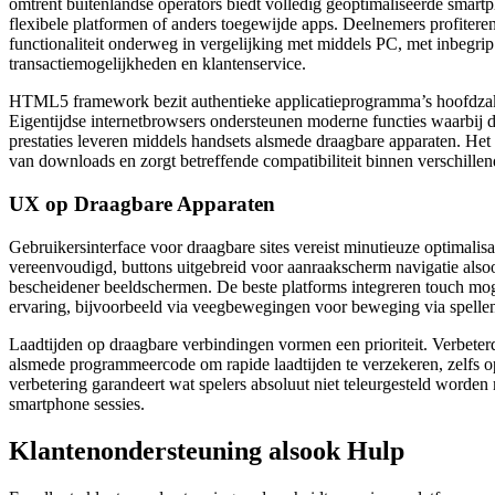
omtrent buitenlandse operators biedt volledig geoptimaliseerde smart
flexibele platformen of anders toegewijde apps. Deelnemers profitere
functionaliteit onderweg in vergelijking met middels PC, met inbegr
transactiemogelijkheden en klantenservice.
HTML5 framework bezit authentieke applicatieprogramma’s hoofdzake
Eigentijdse internetbrowsers ondersteunen moderne functies waarbij di
prestaties leveren middels handsets alsmede draagbare apparaten. He
van downloads en zorgt betreffende compatibiliteit binnen verschille
UX op Draagbare Apparaten
Gebruikersinterface voor draagbare sites vereist minutieuze optimalis
vereenvoudigd, buttons uitgebreid voor aanraakscherm navigatie also
bescheidener beeldschermen. De beste platforms integreren touch mo
ervaring, bijvoorbeeld via veegbewegingen voor beweging via spelle
Laadtijden op draagbare verbindingen vormen een prioriteit. Verbeter
alsmede programmeercode om rapide laadtijden te verzekeren, zelfs 
verbetering garandeert wat spelers absoluut niet teleurgesteld worden
smartphone sessies.
Klantenondersteuning alsook Hulp