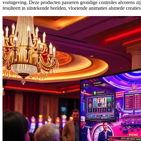
vormgeving. Deze producten passeren grondige controles alvorens zij 
resulteert in uitstekende beelden, vloeiende animaties alsmede creatie