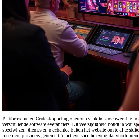
Platforms buiten Cruks-koppeling opereren vaak in samenwerking in 
verschillende softwareleveranciers. Dit veelzijdigheid houdt in wat s
speelwijzen, themes en mechanica buiten het website om te af te slui
meerdere providers genereert ‘n actieve speelbeleving dat voortduren