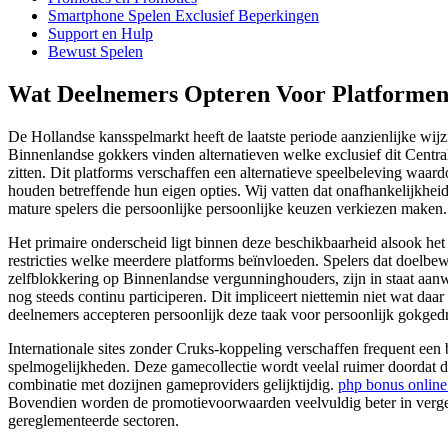
Smartphone Spelen Exclusief Beperkingen
Support en Hulp
Bewust Spelen
Wat Deelnemers Opteren Voor Platforme
De Hollandse kansspelmarkt heeft de laatste periode aanzienlijke wij
Binnenlandse gokkers vinden alternatieven welke exclusief dit Centra
zitten. Dit platforms verschaffen een alternatieve speelbeleving waar
houden betreffende hun eigen opties. Wij vatten dat onafhankelijkhei
mature spelers die persoonlijke persoonlijke keuzen verkiezen maken.
Het primaire onderscheid ligt binnen deze beschikbaarheid alsook het
restricties welke meerdere platforms beïnvloeden. Spelers dat doelb
zelfblokkering op Binnenlandse vergunninghouders, zijn in staat aanw
nog steeds continu participeren. Dit impliceert niettemin niet wat daar n
deelnemers accepteren persoonlijk deze taak voor persoonlijk gokged
Internationale sites zonder Cruks-koppeling verschaffen frequent een
spelmogelijkheden. Deze gamecollectie wordt veelal ruimer doordat d
combinatie met dozijnen gameproviders gelijktijdig.
php bonus online 
Bovendien worden de promotievoorwaarden veelvuldig beter in vergel
gereglementeerde sectoren.