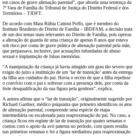
em casos de grave alienação parental”, que aborda uma sentença da
7ª Vara de Família do Tribunal de Justiça do Distrito Federal e dos
Territórios – TJDFT.
De acordo com Mara Rúbia Cattoni Poffo, que é membro do
Instituto Brasileiro de Direito de Família – IBDFAM, a decisão trata
de um dos temas mais relevantes no Direito de Família, pois operou
a alteração de guarda de uma criança de apenas 8 anos que estava
sob risco por conta de grave prática de alienação parental pela mãe,
que perpassava, inclusive, por acusações infundadas de abuso
sexual e implantação de falsas memórias.
“A manipulação da criança já havia atingido um grau tão severo que
exigiu do juízo a instituição de um ‘lar de transição’ antes da entrega
da filha aos cuidados do pai. Havia o receio de que a filha repelisse
o convívio com o pai e sofresse com a presença dele, por conta da
forte desqualificação da sua figura pela genitora”, explica.
A autora afirma que o “lar de transição”, originalmente sugerido por
Richard Gardner, médico psiquiatra que primeiro identificou os atos
de alienação parental, compreende uma espécie de etapa
intermediária ou escalonada para reaproximação do pai. No caso, a
criança ficou em regime de lar de transição por quatro semanas e
contou com o apoio da avó paterna no período, com quem residiu
nas primeiras semanas e foi a figura mediadora para reaproximação