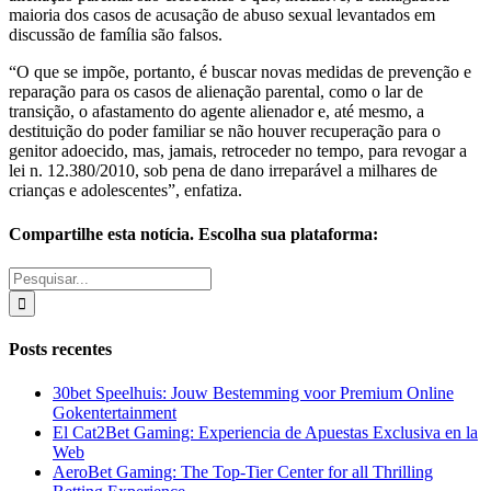
maioria dos casos de acusação de abuso sexual levantados em
discussão de família são falsos.
“O que se impõe, portanto, é buscar novas medidas de prevenção e
reparação para os casos de alienação parental, como o lar de
transição, o afastamento do agente alienador e, até mesmo, a
destituição do poder familiar se não houver recuperação para o
genitor adoecido, mas, jamais, retroceder no tempo, para revogar a
lei n. 12.380/2010, sob pena de dano irreparável a milhares de
crianças e adolescentes”, enfatiza.
Compartilhe esta notícia. Escolha sua plataforma:
Facebook
Twitter
WhatsApp
E-
Buscar
mail
resultados
para:
Posts recentes
30bet Speelhuis: Jouw Bestemming voor Premium Online
Gokentertainment
El Cat2Bet Gaming: Experiencia de Apuestas Exclusiva en la
Web
AeroBet Gaming: The Top-Tier Center for all Thrilling