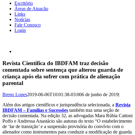
Escritório
Áreas de Atuação
Links
Notícias
Fale Conosco
Login
View
Larger
Image
Revista Científica do IBDFAM traz decisão
comentada sobre sentença que alterou guarda de
criança após ela sofrer com prática de alienação
parental
Breno Lopes
2019-06-06T10:01:38-03:00
6 de junho de 2019
|
Além dos artigos científicos e jurisprudência selecionada, a
Revista
IBDFAM – Famílias e Sucessões
também traz uma seção de
decisão comentada. Na edição 32, as advogadas Mara Rúbia Cattoni
Poffo e Andressa Anastácio são autoras do texto “O estabelecimento
de ‘lar de transição’ e a suspensão provisória do convívio com o
alienador como instrumentos para conduzir a modificação de guarda