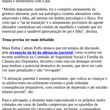
segura e harmoniosa com o pai.
“Medida importante, também, foi o completo afastamento da
genitora alienante, pois sua patológica conduta alienadora vinha
adoecendo a filha, até mesmo em âmbito psicológico e físico. Por
certo que o ‘lar de transição’ e o afastamento provisório do agente
alienador construíram um cenário de equilíbrio e cuidado que foi
essencial para a saudável aproximação de pai e filha”, declara.
Tema precisa ser mais debatido
Mara Rúbia Cattoni Poffo destaca que em tempos de discussão
pela
revogação da lei da alienação parental
, como ocorreu em
recente audiência na Comissão de Seguridade Social e Família da
Câmara dos Deputados, decisões como esta em destaque servem
para lembrar o potencial destrutivo do assunto, que deve ser cada
vez mais penalizado e não “revogado”.
“A alienação parental é assunto gravíssimo, que coloca as crianças e
os adolescentes em sofrimento extremo e pode redundar
consequências irreparáveis, com cenários de depressão e até suicídio
infanto-juvenil”, diz.
Para a advogada, a doutrina mais especializada e os próprios dados
coletados em varas de família comprovam que os episódios de
alienação parental são crescentes e que, inclusive, a esmagadora